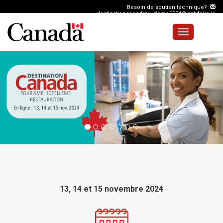
Besoin de soutien technique?
destinationcanadatourisme2024@getvfairs.io
Toggle
navigation
13, 14 et 15 novembre 2024